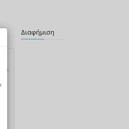
Διαφήμιση
υ
ριός
ε