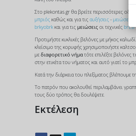
Στο plekontas.gr θα βρείτε περισσότερες οδηγ
μπριός
καθώς και για τις
αυξήσεις
-
μειώσεις
π
brkyobrk
και για τις
μειώσεις
οι τεχνικές
brLsl
Προτιμήστε κυκλικές βελόνες με μήκος καλωδίο
κλείσιμο της κορυφής χρησιμοποιήστε καλτσο
με
διαφορετικό νήμα
τότε επιλέξτε βελόνες 
στην ετικέτα του νήματος και αυτό γιατί το μπ
Κατά την διάρκεια του πλεξίματος βλέπουμε τ
Το πατρόν που ακολουθεί περιλαμβάνει γραπτέ
τους δύο τρόπος θα δουλέψετε.
Εκτέλεση