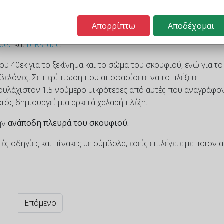
ίες για την
κυκλική
Απορρίπτω
Αποδέχομαι
ου χρησιμοποιούνται. Για την
αύξηση
εφαρμόζεται η τεχνική
 dec
και
brRsl dec
.
υ 40εκ για το ξεκίνημα και το σώμα του σκουφιού, ενώ για το
βελόνες. Σε περίπτωση που αποφασίσετε να το πλέξετε
τουλάχιστον 1.5 νούμερο μικρότερες από αυτές που αναγράφο
ριός δημιουργεί μια αρκετά χαλαρή πλέξη.
ην
ανάποδη πλευρά του σκουφιού.
ς οδηγίες και πίνακες με σύμβολα, εσείς επιλέγετε με ποιον 
Επόμενο