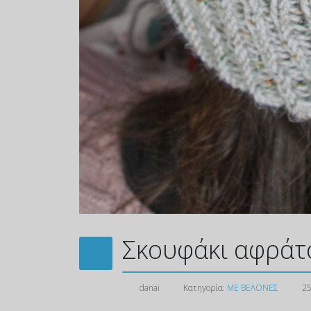
Σκουφάκι αφράτ
danai
Κατηγορία:
ΜΕ ΒΕΛΟΝΕΣ
25