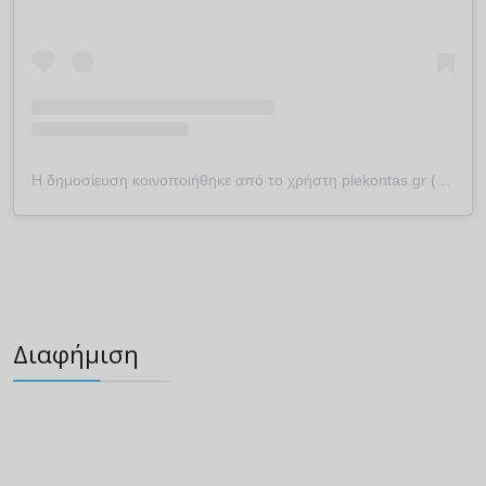
Η δημοσίευση κοινοποιήθηκε από το χρήστη plekontas.gr (@plekontas)
Διαφήμιση