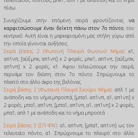
τελευταίους πόντους, μπκ1, απλ 1 με ανάποδη και το νήμα
πίσω
Συνεχίζουμε στην επόμενη σειρά φροντίζοντας
να
καρφιτσώσουμε έναν δείκτη πάνω στον 7ο πόντο
, τον
κεντρικό. Αυτή είναι η μαρκαρισμένη μας στήλη γύρω από
την οποία γίνονται αυξήσεις.
Σειρά βάσης 2 (Φωτεινή Πλευρά Φωτεινό Νήμα)
: κ1,
απ1νπ, [αύξ.μπκ, απ1νπ] x 2 φορές, μπκ1, απ1νπ, [αύξ.μπκ,
απ1νπ] x 2 φορές, κ1. Αφου τελειώσουμε την σειρά,
περνάμε τον δείκτη στον 7ο πόντο. Σπρώχνουμε το
πλεκτό στο άλλο άκρο της βελόνας.
Σειρά βάσης 2 (Φωτεινή Πλευρά Σκούρο Νήμα)
: απλ 1 με
ανάποδη και το νήμα μπροστά, [μπα1, απ1νπ, α1, απ1νπ] x
2 φορές, μπα1, απ1νπ, [μπα1, απ1νπ, α1, απ1νπ] x 2 φορές,
μπα1, απλ 1 με ανάποδη και το νήμα μπροστά
Σειρά βάσης 3 (ΣΠ ΦΝ)
: α1, απ1νπ, [μπα1, απ1νπ] ως τον
τελευταίο πόντο, α1. Σπρώχνουμε το πλευρό στο άλλο