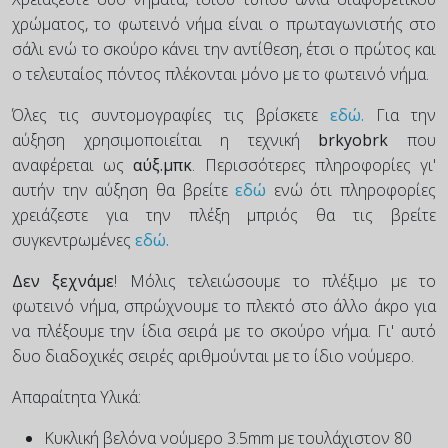
χρώματος, το φωτεινό νήμα είναι ο πρωταγωνιστής στο
σάλι ενώ το σκούρο κάνει την αντίθεση, έτσι ο πρώτος και
ο τελευταίος πόντος πλέκονται μόνο με το φωτεινό νήμα.
Όλες τις συντομογραφίες τις βρίσκετε
εδώ.
Για την
αύξηση χρησιμοποιείται η τεχνική
brkyobrk
που
αναφέρεται ως
αύξ.μπκ
. Περισσότερες πληροφορίες γι'
αυτήν την αύξηση θα βρείτε
εδώ
ενώ ότι πληροφορίες
χρειάζεστε για την πλέξη μπριός θα τις βρείτε
συγκεντρωμένες
εδώ.
Δεν ξεχνάμε
! Μόλις τελειώσουμε το πλέξιμο με το
φωτεινό νήμα, σπρώχνουμε το πλεκτό στο άλλο άκρο για
να πλέξουμε την ίδια σειρά με το σκούρο νήμα. Γι' αυτό
δυο διαδοχικές σειρές αριθμούνται με το ίδιο νούμερο.
Απαραίτητα Υλικά:
Κυκλική βελόνα νούμερο
3.5mm με τουλάχιστον 80