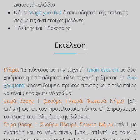
εκατοστά καλώδιο
Νήμα:
Magic yarn ball
ή οποιοδήποτε της επιλογής
σας με τις αντίστοιχες βελόνες
1 Δείκτης και 1 Σακοράφα
Εκτέλεση
Ρίξιμο
: 13 πόντους με την τεχνική
Italian cast on
με δύο
χρώματα ή οποιαδήποτε άλλη τεχνική ριξίματος με
δύο
χρώματα
. Φροντίζουμε ο πρώτος πόντος και ο τελευταίος
να ειναι με το φωτεινό χρώμα.
Σειρά βάσης 1 (Σκούρα Πλευρά, Φωτεινό Νήμα)
: [α1,
απ1νπ] ως και τον προτελευταίο πόντο, α1. Σπρώχνουμε
το πλεκτό στο άλλο άκρο της βελόνας.
Σειρά βάσης 1 (Σκούρα Πλευρά, Σκούρο Νήμα)
: απλ 1 με
ανάποδη και το νήμα πίσω, [μπκ1, απ1νπ] ως τους 2