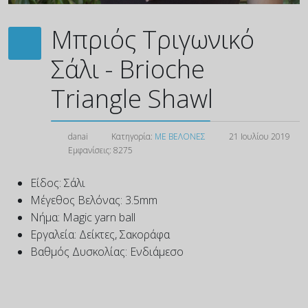
Μπριός Τριγωνικό
Σάλι - Brioche
Triangle Shawl
danai
Κατηγορία:
ΜΕ ΒΕΛΟΝΕΣ
21 Ιουλίου 2019
Εμφανίσεις: 8275
Είδος:
Σάλι
Μέγεθος Βελόνας:
3.5mm
Νήμα:
Magic yarn ball
Εργαλεία:
Δείκτες, Σακοράφα
Βαθμός Δυσκολίας:
Ενδιάμεσο