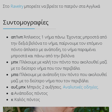
Στο
Ravelry
μπορείτε να βρείτε το πατρόν στα Αγγλικά
Συντομογραφίες
απ1νπ
Άπλεκτος 1 νήμα πάνω. Έχοντας μπροστά από
την δεξιά βελόνα το νήμα, παίρνουμε τον επόμενο
πόντο άπλεκτο με ανάποδη, το νήμα παραμένει
μπροστά και πάνω από την βελόνα
μπκ
Πλέκουμε με καλή τον πόντο που ακολουθεί μαζί
με το δεύτερο νήμα που τον περιβάλει
μπα
Πλέκουμε με ανάποδη τον πόντο που ακολουθεί
μαζί με το δεύτερο νήμα που τον περιβάλει
αυξ.μπκ
Μπριός 2 αυξήσεις.
Αναλυτικές οδηγίες
.
α
Ανάποδος πόντος
κ
Καλός πόντος