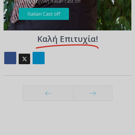
με την τεχνική Italian cast off
Italian Cast off
Καλή Επιτυχία!
Προηγούμενο
Επόμενο