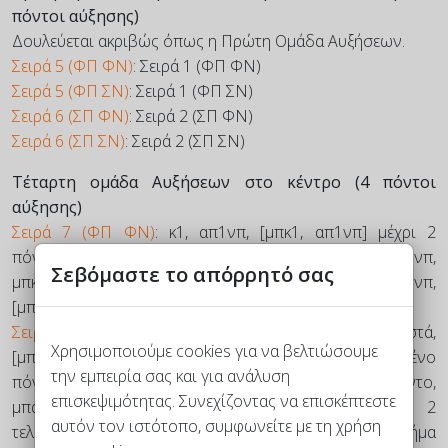
πόντοι αύξησης)
Δουλεύεται ακριβώς όπως η Πρώτη Ομάδα Αυξήσεων.
Σειρά 5 (ΦΠ ΦΝ)
: Σειρά 1 (ΦΠ ΦΝ)
Σειρά 5 (ΦΠ ΣΝ)
: Σειρά 1 (ΦΠ ΣΝ)
Σειρά 6 (ΣΠ ΦΝ)
: Σειρά 2 (ΣΠ ΦΝ)
Σειρά 6 (ΣΠ ΣΝ)
: Σειρά 2 (ΣΠ ΣΝ)
Τέταρτη ομάδα Αυξήσεων στο κέντρο (4 πόντοι
αύξησης)
Σειρά 7 (ΦΠ ΦΝ)
: κ1, απ1νπ, [μπκ1, απ1νπ] μέχρι 2
πόντους πριν τον μαρκαρισμένο πόντο, αύξ.μπκ, απ1νπ,
Σεβόμαστε το απόρρητό σας
μπκ1 στον μαρκαρισμένο πόντο, απ1νπ, αύξ.μπκ, απ1νπ,
[μπκ1, απ1νπ] ως τον τελευταίο πόντο, κ1
Σειρά 7 (ΦΠ ΣΝ)
: απλ 1 με ανάποδη και το νήμα μπροστά,
Χρησιμοποιούμε cookies για να βελτιώσουμε
[μπα1, απ1νπ] μέχρι 3 πόντους πριν τον μαρκαρισμένο
την εμπειρία σας και για ανάλυση
πόντο, α1, απ1νπ, μπα1, απ1νπ τον μαρκαρισμένο πόντο,
επισκεψιμότητας. Συνεχίζοντας να επισκέπτεστε
μπα1, απ1νπ, α1, απ1νπ, [μπα1, απ1νπ] ως τους 2
αυτόν τον ιστότοπο, συμφωνείτε με τη χρήση
τελευταίους πόντους, μπα1, απλ 1 με ανάποδη και το νήμα