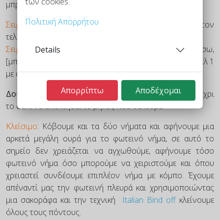
των cookies.
μπροστά
Πολιτική Απορρήτου
Σειρά 8 (ΣΠ ΦΝ)
: α1, απ1νπ, [μπα1, απ1νπ] ως τον
τελευταίο πόντο, α1
Σειρά 8 (ΣΠ ΣΝ)
: απλ 1 με ανάποδη και το νήμα πίσω,
Details
[μπκ1, απ1νπ] ως τους 2 τελευταίους πόντους, μπκ1, απλ 1
με ανάποδη και το νήμα πίσω
Απορρίπτω
Αποδέχομαι
Δουλεύουμε τις 4 Ομάδες αυξήσεων
, σειρές 1 - 8, μέχρι
το σάλι να αποκτήσει το μήκος που θέλουμε.
Κλείσιμο
: Κόβουμε και τα δύο νήματα και αφήνουμε μια
αρκετά μεγάλη ουρά για το φωτεινό νήμα, σε αυτό το
σημείο δεν χρειάζεται να αγχωθούμε, αφήνουμε τόσο
φωτεινό νήμα όσο μπορούμε να χειριστούμε και όπου
χρειαστεί συνδέουμε επιπλέον νήμα με κόμπο. Έχουμε
απέναντί μας την φωτεινή πλευρά και χρησιμοποιώντας
μια σακοράφα και την τεχνική
Italian Bind off
κλείνουμε
όλους τους πόντους.