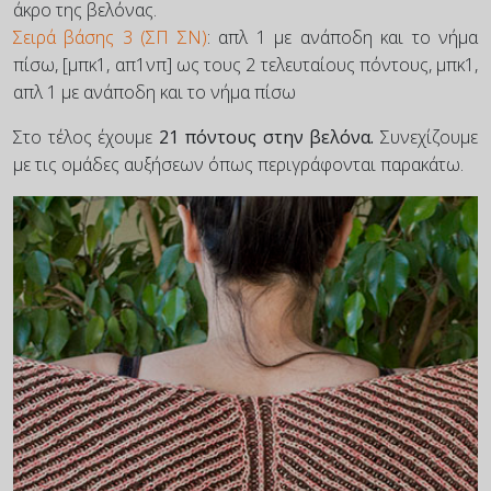
άκρο της βελόνας.
Σειρά βάσης 3 (ΣΠ ΣΝ)
: απλ 1 με ανάποδη και το νήμα
πίσω, [μπκ1, απ1νπ] ως τους 2 τελευταίους πόντους, μπκ1,
απλ 1 με ανάποδη και το νήμα πίσω
Στο τέλος έχουμε
21 πόντους στην βελόνα.
Συνεχίζουμε
με τις ομάδες αυξήσεων όπως περιγράφονται παρακάτω.