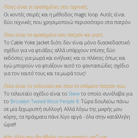
Ποιες είναι οι αγαπημένες σου τεχνικές;
Οι κοντές σειρές και η μέθοδος magic loop. Αυτές είναι
δύο τεχνικές που χρησιμοποιώ περισσότερο στα πατρόν.
Ποιο είναι το αγαπημένο σου πατρόν και γιατί;
Το Cable Yoke Jacket διότι δεν είναι μόνο διασκεδαστικό
σχέδιο για να φτιάξεις αλλά υπάρχουν επίσης δύο
εκδόσεις για μωρά και ενήλικες και οι πλέκτες όπως και
εγώ μπορούν να φτιάξουν αυτό το φαντασιώδες σχέδιο
για τον εαυτό τους και τα μωρά τους!
Ποιο είναι το τελευταίο και ποιο το επόμενο πατρόν σου;
Το τελευταίο σχέδιο είναι το
Skew
το οποίο συνέλαβα για
το
Brooklyn Tweed Wool People 8
. Τώρα δουλεύω πάνω
σε μία ξεχωριστή συλλογή. Αλλά λόγω της μικρής μου
κόρης, τα πράγματα πάνε λίγο αργά - όλα στην κατάλληλη
ώρα!!!
Κάτι άλλο που θα ήθελες να μοιραστείς μαζί μας;