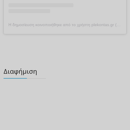
Η δημοσίευση κοινοποιήθηκε από το χρήστη plekontas.gr (@plekontas)
Διαφήμιση