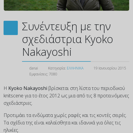
Συνέντευξη με την
σχεδιάστρια Kyoko
Nakayoshi
danai
Κατηγορία:
ΕΛΛΗΝΙΚΑ
19 Ιανουαρίου 2015
Εμφανίσεις: 7080
H
Kyoko Nakayoshi
βρίσκεται στη λίστα του περιοδικού
knitscene για το έτος 2012 ως μια από τις 8 προτεινόμενες
σχεδιάστριες.
Προτιμάει τα ενδύματα χωρίς ραφές και τις κοντές σειρές.
Τα σχέδια της είναι καλαίσθητα και ιδανικά για όλες τις
ηλικίες.