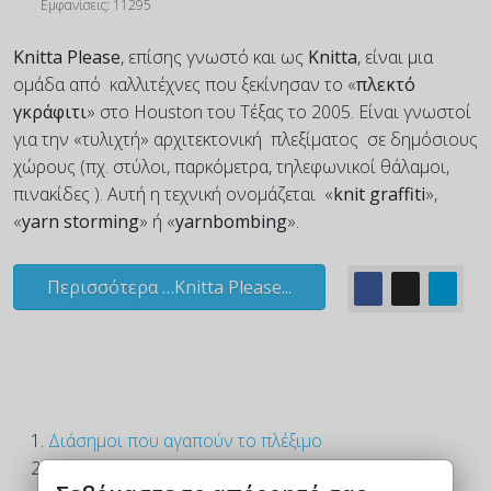
Εμφανίσεις: 11295
Knitta Please
, επίσης γνωστό και ως
Knitta
, είναι μια
ομάδα από καλλιτέχνες που ξεκίνησαν το «
πλεκτό
γκράφιτι
» στο Houston του Τέξας το 2005. Είναι γνωστοί
για την «τυλιχτή» αρχιτεκτονική πλεξίματος σε δημόσιους
χώρους (πχ. στύλοι, παρκόμετρα, τηλεφωνικοί θάλαμοι,
πινακίδες ). Αυτή η τεχνική ονομάζεται «
knit graffiti
»,
«
yarn storming
» ή «
yarnbombing
».
Περισσότερα …Knitta Please...
Διάσημοι που αγαπούν το πλέξιμο
Έρευνες για το πλέξιμο