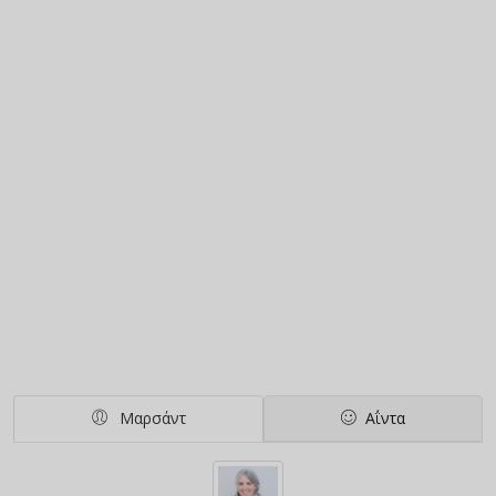
Μαρσάντ
Αΐντα