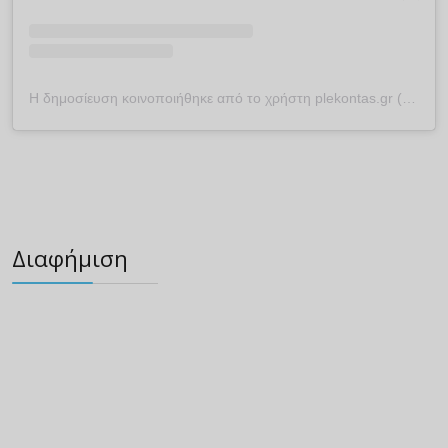
Η δημοσίευση κοινοποιήθηκε από το χρήστη plekontas.gr (@plekontas)
Διαφήμιση