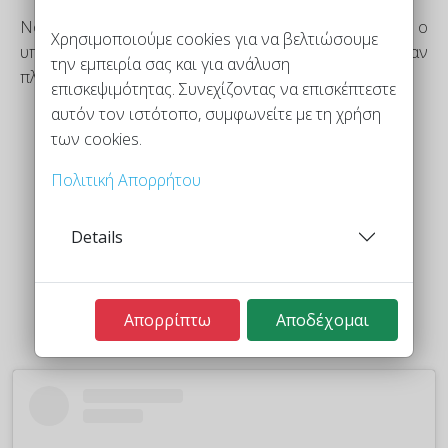
Νομίζω ότι το αγαπημένο μου κομμάτι είναι ο
Χρησιμοποιούμε cookies για να βελτιώσουμε
υπέροχος χαλαρωτικός ρυθμός που δημιουργείται όταν
την εμπειρία σας και για ανάλυση
πλέκεις τον πόντο
επισκεψιμότητας. Συνεχίζοντας να επισκέπτεστε
αυτόν τον ιστότοπο, συμφωνείτε με τη χρήση
των cookies.
Nancy Marchant
Η βασίλισσα της πλεξης Μπριός
Πολιτική Απορρήτου
Details
Απορρίπτω
Αποδέχομαι