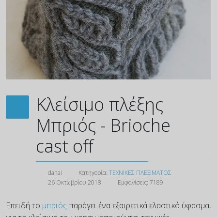
Κλείσιμο πλέξης
Μπριός - Brioche
cast off
danai
Κατηγορία:
ΤΕΧΝΙΚΕΣ ΠΛΕΞΙΜΑΤΟΣ
26 Οκτωβρίου 2018
Εμφανίσεις: 7189
Επειδή το
μπριός
παράγει ένα εξαιρετικά ελαστικό ύφασμα,