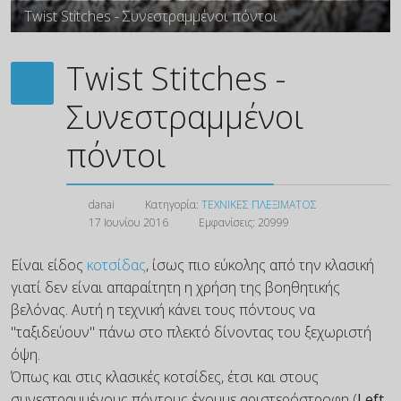
Twist Stitches - Συνεστραμμένοι πόντοι
Twist Stitches -
Συνεστραμμένοι
πόντοι
danai
Κατηγορία:
ΤΕΧΝΙΚΕΣ ΠΛΕΞΙΜΑΤΟΣ
17 Ιουνίου 2016
Εμφανίσεις: 20999
Είναι είδος
κοτσίδας
, ίσως πιο εύκολης από την κλασική
γιατί δεν είναι απαραίτητη η χρήση της βοηθητικής
βελόνας. Αυτή η τεχνική κάνει τους πόντους να
"ταξιδεύουν" πάνω στο πλεκτό δίνοντας του ξεχωριστή
όψη.
Όπως και στις κλασικές κοτσίδες, έτσι και στους
συνεστραμμένους πόντους έχουμε αριστερόστροφη (
Left