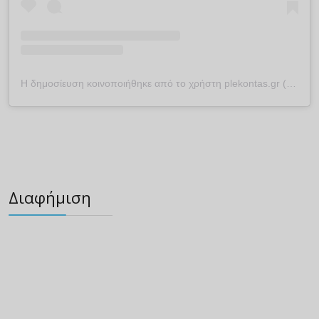
Η δημοσίευση κοινοποιήθηκε από το χρήστη plekontas.gr (@plekontas)
Διαφήμιση