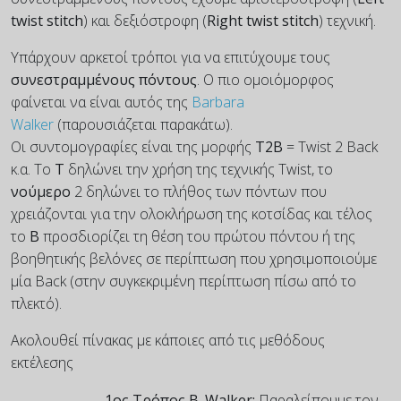
twist stitch
) και δεξιόστροφη (
Right twist stitch
) τεχνική.
Υπάρχουν αρκετοί τρόποι για να επιτύχουμε τους
συνεστραμμένους πόντους
. Ο πιο ομοιόμορφος
φαίνεται να είναι αυτός της
Barbara
Walker
(παρουσιάζεται παρακάτω).
Οι συντομογραφίες είναι της μορφής
T2B
= Twist 2 Back
κ.α. Το
T
δηλώνει την χρήση της τεχνικής Twist, το
νούμερο
2 δηλώνει το πλήθος των πόντων που
χρειάζονται για την ολοκλήρωση της κοτσίδας και τέλος
το
B
προσδιορίζει τη θέση του πρώτου πόντου ή της
βοηθητικής βελόνες σε περίπτωση που χρησιμοποιούμε
μία Back (στην συγκεκριμένη περίπτωση πίσω από το
πλεκτό).
Ακολουθεί πίνακας με κάποιες από τις μεθόδους
εκτέλεσης
1ος Τρόπος B. Walker:
Παραλείπουμε τον