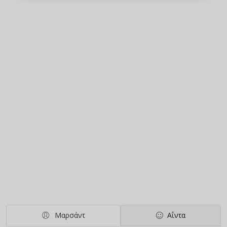
Μαρσάντ
Αΐντα