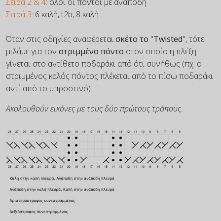
Σειρά 2
& 4
: όλοι οι πόντοι με ανάποδη
Σειρά 3
: 6 καλή, t2b, 8 καλή
Όταν στις οδηγίες αναφέρεται
σκέτο το
"
Twisted
", τότε
μιλάμε για τον
στριμμένο πόντο
στον οποίο η πλέξη
γίνεται στο αντίθετο ποδαράκι από ότι συνήθως (πχ. ο
στριμμένος καλός πόντος πλέκεται από το πίσω ποδαράκι
αντί από το μπροστινό).
Ακολουθούν εικόνες με τους δύο πρώτους τρόπους.