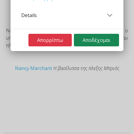
Details
Νομίζω ότι το αγαπημένο μου κομμάτι είναι ο
υπέροχος χαλαρωτικός ρυθμός που δημιουργείται όταν
Απορρίπτω
Αποδέχομαι
πλέκεις τον πόντο
Nancy Marchant
Η βασίλισσα της πλεξης Μπριός