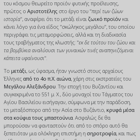
του κόσμου θεωρείτο προϊόν φυτικής προέλευσης,
πρώτος ο
Αριστοτέλης
στο έργο του "
περί των ζώων
ιστορία
", αναφέρει ότι το μετάξι είναι
ζωικό προϊόν
και
κάνει λόγο για ένα είδος "σκώληκος μεγάλου", του οποίου
περιγράφει τις μεταμορφώσεις, αλλά και τη διαδικασία
τους τραβήγματος της κλωστής: "
εκ δε τούτου του ζώου και
τα βομβύκια αναλύουσι των γυναικών τινές αναπηνιζόμεναι
κάπειτα υφαίνουσι
".
Το
μετάξι
, ως ύφασμα, ήταν γνωστό στους αρχαίους
Έλληνες
από το 4ο π.Χ. αιώνα
, χάρη στις εκστρατείες του
Μεγάλου Αλεξάνδρου
. Την εποχή του Βυζαντίου και
συγκεκριμένα το 551 μ. Χ., δύο μοναχοί του Τάγματος του
Αγίου Βασιλείου εισήγαγαν, σύμφωνα με την παράδοση,
το μεταξόσπορο από την Ασία στο Βυζάντιο,
κρυφά μέσα
στα κούφια τους μπαστούνια
. Ασφαλώς δε θα
μπορούσαν να φανταστούν ότι από το σπόρο αυτό θα
ξεπετιόταν μια ολόκληρη επιστήμη η
σηροτροφία
, και πως