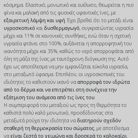
κόσμημα. Ελαστικό, μονωτικό και ευέλικτο, θεωρείται η πιο
φίνα και μαλακή από τις φυσικές υφαντικές ίνες, με
εξαιρετική λάμψη και υφή
. Έχει βρεθεί ότι το μετάξι είναι
υγροσκοπικό
και
δυσθερμαγωγό
, συγκρατώντας υγρασία
μέχρι και 11% σε κανονικές συνθήκες, ενώ όταν η σχετική
υγρασία φτάνει στο 100%, αυξάνεται η απορροφητική του
ικανότητα μέχρι και 35%, καθώς το νερό απορροφάται από
όλη τη μάζα της ίνας με ταυτόχρονη διόγκωση της. Αυτό
έχει ως αποτέλεσμα να μην εμφανίζεται εύκολα υγρασία,
στο μεταξωτό ύφασμα. Επιπλέον, οι υγροσκοπικές του
ιδιότητες το καθιστούν ικανό να
απορροφά τον ιδρώτα
από το δέρμα και να επιτρέπει στη συνέχεια την
εξάτμιση του ανάμεσα από τις ίνες του
.
Η συμπεριφορά του μεταξιού ως προς τη θερμότητα το
καθιστά πολύ καλό μονωτικό, προσδίδοντας στα
μεταξωτά ρούχα την ιδιότητα να
διατηρούν σχεδόν
σταθερή τη θερμοκρασία του σώματος
, με αποτέλεσμα
να
είναι ζεστά το χειμώνα και δροσερά το καλοκαίρι
.