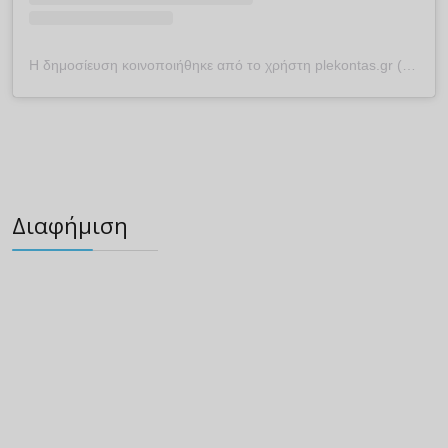
Η δημοσίευση κοινοποιήθηκε από το χρήστη plekontas.gr (@plekontas)
Διαφήμιση