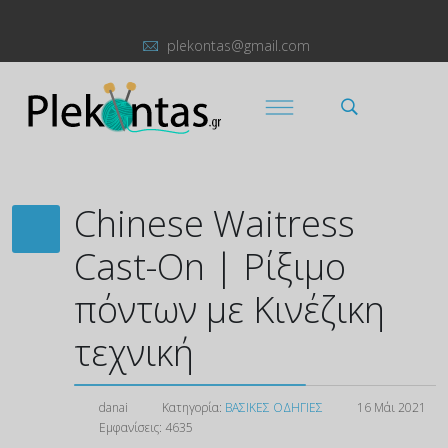
plekontas@gmail.com
Chinese Waitress
Cast-On | Ρίξιμο
πόντων με Κινέζικη
τεχνική
danai
Κατηγορία:
ΒΑΣΙΚΕΣ ΟΔΗΓΙΕΣ
16 Μάι 2021
Εμφανίσεις: 4635