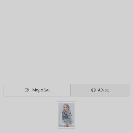
Μαρσάντ
Αΐντα