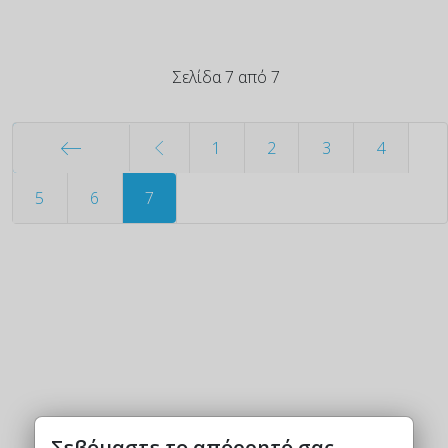
Σελίδα 7 από 7
1
2
3
4
Έναρξη
5
6
7
Σεβόμαστε το απόρρητό σας