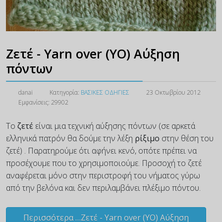
Ζετέ - Yarn over (YO) Αύξηση
πόντων
danai
Κατηγορία:
ΒΑΣΙΚΕΣ ΟΔΗΓΙΕΣ
23 Οκτωβρίου 2012
Εμφανίσεις: 29902
Το
ζετέ
είναι μια τεχνική αύξησης πόντων (σε αρκετά
ελληνικά πατρόν θα δούμε την λέξη
ρίξιμο
στην θέση του
ζετέ) . Παρατηρούμε ότι αφήνει κενό, οπότε πρέπει να
προσέχουμε που το χρησιμοποιούμε. Προσοχή το ζετέ
αναφέρεται μόνο στην περιστροφή του νήματος γύρω
από την βελόνα και δεν περιλαμβάνει πλέξιμο πόντου.
Περισσότερα …Ζετέ - Yarn over (YO) Αύξηση