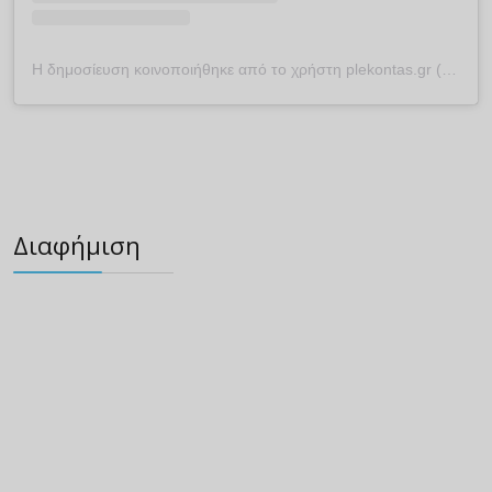
Η δημοσίευση κοινοποιήθηκε από το χρήστη plekontas.gr (@plekontas)
Διαφήμιση