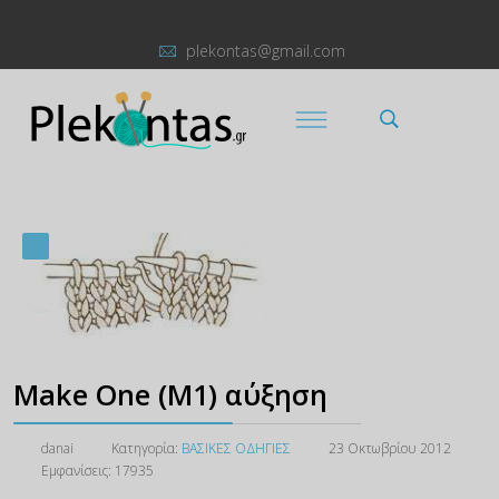
plekontas@gmail.com
Make One (M1) αύξηση
danai
Κατηγορία:
ΒΑΣΙΚΕΣ ΟΔΗΓΙΕΣ
23 Οκτωβρίου 2012
Εμφανίσεις: 17935