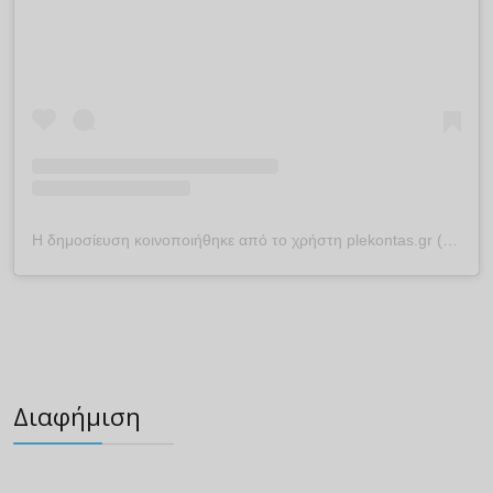
Η δημοσίευση κοινοποιήθηκε από το χρήστη plekontas.gr (@plekontas)
Διαφήμιση