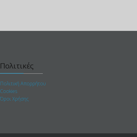
Πολιτικές
Πολιτική Απορρήτου
Cookies
Όροι Χρήσης