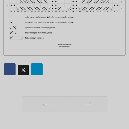
Προηγούμενο
Επόμενο