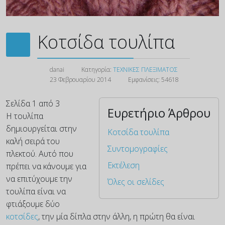
Κοτσίδα τουλίπα
danai
Κατηγορία:
ΤΕΧΝΙΚΕΣ ΠΛΕΞΙΜΑΤΟΣ
23 Φεβρουαρίου 2014
Εμφανίσεις: 54618
Σελίδα 1 από 3
Ευρετήριο Άρθρου
Η τουλίπα
δημιουργείται στην
Κοτσίδα τουλίπα
καλή σειρά του
Συντομογραφίες
πλεκτού. Αυτό που
Εκτέλεση
πρέπει να κάνουμε για
να επιτύχουμε την
Όλες οι σελίδες
τουλίπα είναι να
φτιάξουμε δύο
κοτσίδες
, την μία δίπλα στην άλλη, η πρώτη θα είναι