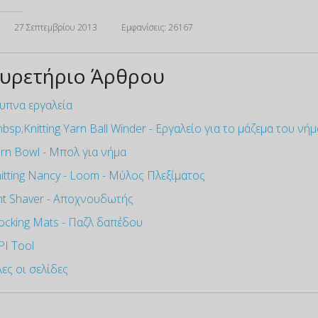
27 Σεπτεμβρίου 2013
Εμφανίσεις: 26167
υρετήριο Άρθρου
υπνα εργαλεία
bsp;Knitting Yarn Ball Winder - Εργαλείο για το μάζεμα του νή
rn Bowl - Μπολ για νήμα
itting Nancy - Loom - Μύλος Πλεξίματος
nt Shaver - Αποχνουδωτής
ocking Mats - Παζλ δαπέδου
I Tool
ες οι σελίδες