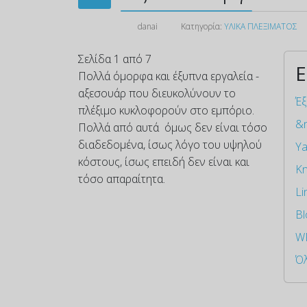
danai
Κατηγορία:
ΥΛΙΚΑ ΠΛΕΞΙΜΑΤΟΣ
Σελίδα 1 από 7
Ε
Πολλά όμορφα και έξυπνα εργαλεία -
αξεσουάρ που διευκολύνουν το
Έξ
πλέξιμο κυκλοφορούν στο εμπόριο.
&n
Πολλά από αυτά όμως δεν είναι τόσο
διαδεδομένα, ίσως λόγο του υψηλού
Ya
κόστους, ίσως επειδή δεν είναι και
Kn
τόσο απαραίτητα.
Li
Bl
WP
Όλ