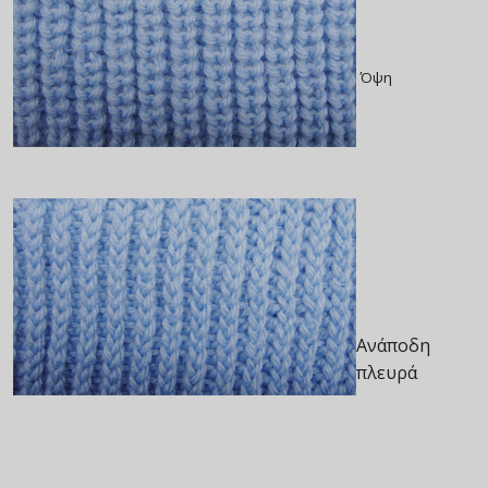
Όψη
Ανάποδη
πλευρά